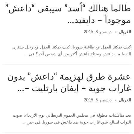
طالما هنالك “أسد” سيبقى “داعش”
موجوداً – دايفيد…
الغربال
ديسمبر 8, 2015
كيف يمكننا العمل مع طاغية سوريا، كيف يمكننا العمل مع رجل يشتري
النفط من داعش ويحتاج داعش أكثر من أي شخص آخر؟ في…
عشرة طرق لهزيمة “داعش” بدون
غارات جوية – إيفان بارتليت –…
الغربال
ديسمبر 5, 2015
بعد مناقشات مطولة في مجلس العموم البريطاني يوم الأربعاء، صوت
النواب لصالح شن غارات جوية ضد داعش في سوريا. في حين…