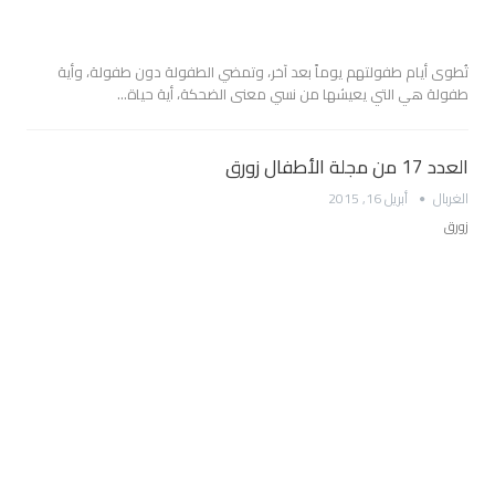
تُطوى أيام طفولتهم يوماً بعد آخر، وتمضي الطفولة دون طفولة، وأية
طفولة هي التي يعيشها من نسي معنى الضحكة، أية حياة…
العدد 17 من مجلة الأطفال زورق
الغربال
أبريل 16, 2015
زورق