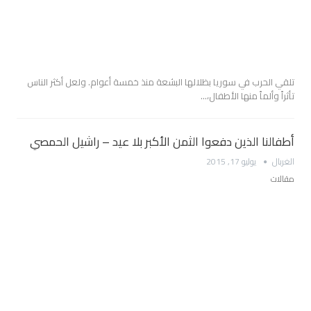
تلقي الحرب في سوريا بظلالها البشعة منذ خمسة أعوام. ولعل أكثر الناس
تأثراً وألماً منها الأطفال،…
أطفالنا الذين دفعوا الثمن الأكبر بلا عيد – راشيل الحمصي
الغربال
يوليو 17, 2015
مقالات